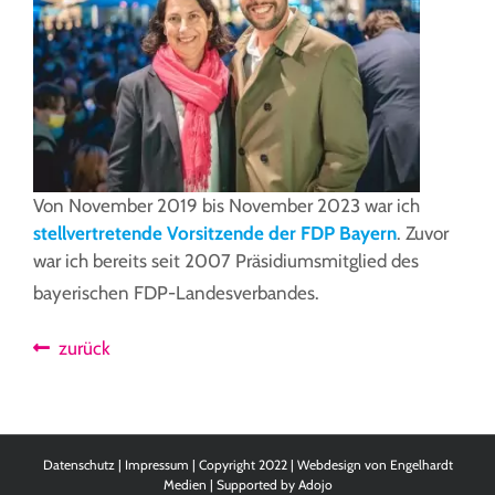
Von November 2019 bis November 2023 war ich
stellvertretende Vorsitzende der
FDP Bayern
. Zuvor
war ich bereits seit 2007 Präsidiumsmitglied des
bayerischen FDP-Landesverbandes.
zurück
Datenschutz
|
Impressum
| Copyright 2022 | Webdesign von
Engelhardt
Medien
| Supported by
Adojo