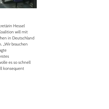
retärin Hessel
alition will mit
chen in Deutschland
n. „Wir brauchen
agte
erstes
olle es so schnell
ell konsequent