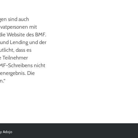
gen sind auch
rivatpersonen mit
 die Website des BMF.
und Lending und der
tlicht, dass es
re Teilnehmer
BMF-Schreibens nicht
energebnis. Die
n.“
by
Adojo