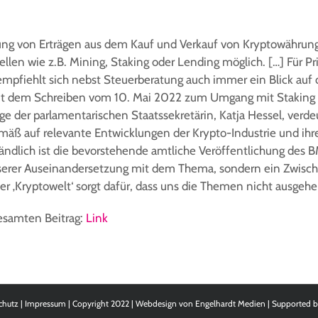
ng von Erträgen aus dem Kauf und Verkauf von Kryptowährun
len wie z.B. Mining, Staking oder Lending möglich. […] Für P
empfiehlt sich nebst Steuerberatung auch immer ein Blick auf
it dem Schreiben vom 10. Mai 2022 zum Umgang mit Staking 
e der parlamentarischen Staatssekretärin, Katja Hessel, verdeu
emäß auf relevante Entwicklungen der Krypto-Industrie und ih
tändlich ist die bevorstehende amtliche Veröffentlichung des 
serer Auseinandersetzung mit dem Thema, sondern ein Zwisch
er ‚Kryptowelt‘ sorgt dafür, dass uns die Themen nicht ausgehe
gesamten Beitrag:
Link
chutz
|
Impressum
| Copyright 2022 | Webdesign von
Engelhardt Medien
| Supported 