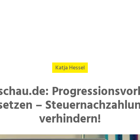
Katja Hessel
schau.de: Progressionsvor
setzen – Steuernachzahlu
verhindern!