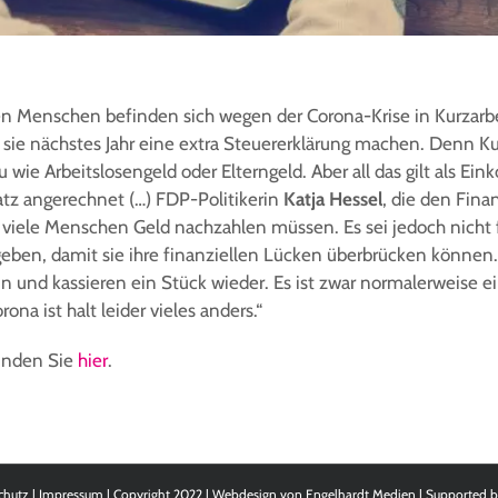
n Menschen befinden sich wegen der Corona-Krise in Kurzarbe
sie nächstes Jahr eine extra Steuererklärung machen. Denn Kur
u wie Arbeitslosengeld oder Elterngeld. Aber all das gilt als E
atz angerechnet (…) FDP-Politikerin
Katja Hessel
, die den Fina
r viele Menschen Geld nachzahlen müssen. Es sei jedoch nicht
 geben, damit sie ihre finanziellen Lücken überbrücken könne
 und kassieren ein Stück wieder. Es ist zwar normalerweise e
ona ist halt leider vieles anders.“
finden Sie
hier
.
chutz
|
Impressum
| Copyright 2022 | Webdesign von
Engelhardt Medien
| Supported 