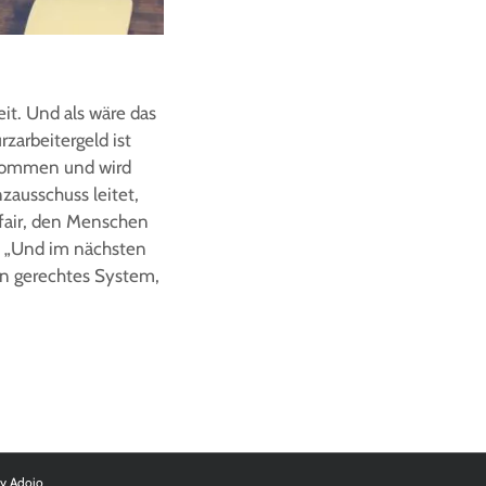
it. Und als wäre das
zarbeitergeld ist
inkommen und wird
nzausschuss leitet,
 fair, den Menschen
n. „Und im nächsten
in gerechtes System,
by
Adojo