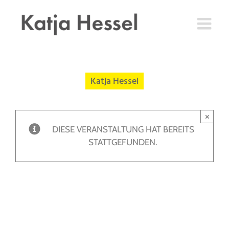
Zum
Inhalt
springen
Katja Hessel
×
DIESE VERANSTALTUNG HAT BEREITS
STATTGEFUNDEN.
Frauen als
Krisenmanagerinnen
der Pandemie