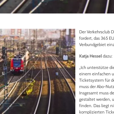
Der Verkehrsclub 
fordert, das 365 E
Verbundgebiet ein
Katja Hessel
dazu:
„Ich unterstütze d
einem einfachen u
Ticketsystem für 
muss der Abo-Nutz
Insgesamt muss de
gestaltet werden,
finden. Das liegt n
komplizierten Tic