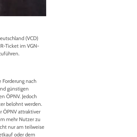
Deutschland (VCD)
UR-Ticket im VGN-
zuführen.
ie Forderung nach
nd günstigen
den ÖPNV. Jedoch
er belohnt werden.
r ÖPNV attraktiver
 um mehr Nutzer zu
icht nur am teilweise
ketkauf oder dem