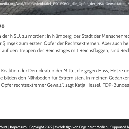
20
n der NSU, zu morden: In Nürnberg, der Stadt der Menschenrec
 Şimşek zum ersten Opfer der Rechtsextremen. Aber auch heut
r auf den Treppen des Reichstages mit Reichsflaggen, sind R
e Koalition der Demokraten der Mitte, die gegen Hass, Hetze 
se bilden den Nährboden für Extremisten. In meinen Gedanken 
Opfer rechtsextremer Gewalt.“, sagt Katja Hessel, FDP-Bunde
chutz
|
Impressum
| Copyright 2022 | Webdesign von
Engelhardt Medien
| Supported 