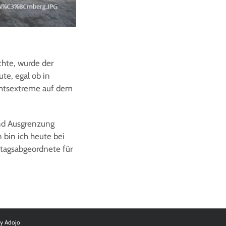
hte, wurde der
e, egal ob in
echtsextreme auf dem
und Ausgrenzung
bin ich heute bei
stagsabgeordnete für
by
Adojo