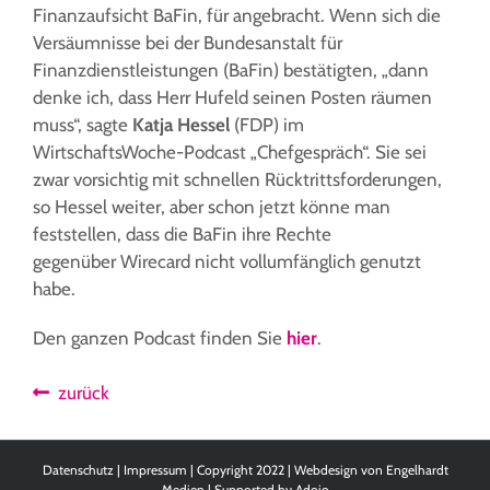
Finanzaufsicht BaFin, für angebracht. Wenn sich die
Versäumnisse bei der Bundesanstalt für
Finanzdienstleistungen (BaFin) bestätigten, „dann
denke ich, dass Herr Hufeld seinen Posten räumen
muss“, sagte
Katja Hessel
(FDP) im
WirtschaftsWoche-Podcast „Chefgespräch“. Sie sei
zwar vorsichtig mit schnellen Rücktrittsforderungen,
so Hessel weiter, aber schon jetzt könne man
feststellen, dass die BaFin ihre Rechte
gegenüber Wirecard nicht vollumfänglich genutzt
habe.
Den ganzen Podcast finden Sie
hier
.
zurück
Datenschutz
|
Impressum
| Copyright 2022 | Webdesign von
Engelhardt
Medien
| Supported by
Adojo