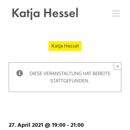
Zum
Inhalt
springen
Katja Hessel
×
DIESE VERANSTALTUNG HAT BEREITS
STATTGEFUNDEN.
Let’s talk about Tax!
27. April 2021 @ 19:00
-
21:00